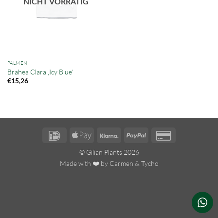
NICHT VORRÄTIG
PALMEN
Brahea Clara ‚Icy Blue‘
€
15,26
IDeal
Apple
Klarna
PayPal
Credit
Pay
Card
© Gilian Plants 2026
2
Made with ❤️ by
Carmen
&
Tycho