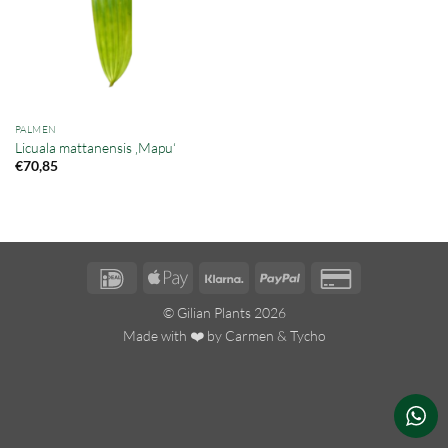
PALMEN
Licuala mattanensis ‚Mapu‘
€
70,85
IDeal
Apple
Klarna
PayPal
Credit
Pay
Card
© Gilian Plants 2026
2
Made with ❤️ by
Carmen
&
Tycho