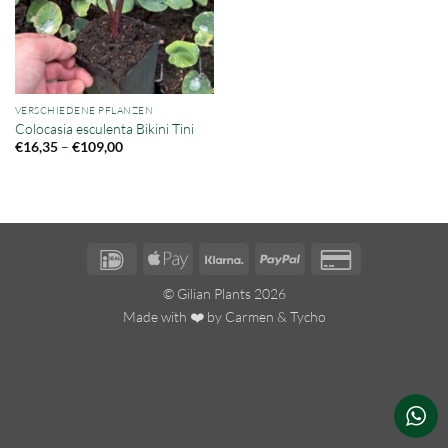
VERSCHIEDENE PFLANZEN
Colocasia esculenta Bikini Tini
Preisspanne:
–
€
16,35
€
109,00
€16,35
bis
€109,00
IDeal
Apple
Klarna
PayPal
Credit
Pay
Card
© Gilian Plants 2026
2
Made with ❤️ by
Carmen
&
Tycho