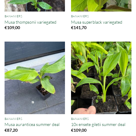
BANANIERS
BANANIERS
Musa thompsonii variegated
Musa superblack variegated
€
109,00
€
141,70
BANANIERS
BANANIERS
Musa auranticea summer deal
10x ensete giletii summer deal
€
87,20
€
109,00