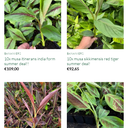
BANANIERS
BANANIERS
10x musa itinerans india form
10x musa sikkimensis red tiger
summer deal!!
summer deal!
€
109,00
€
92,65