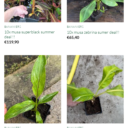
BANANIERS
BANANIERS
10x musa superblack summer
10x musa zebrina sumer deal!!
deal !!
€
65,40
€
119,90
BANANIERS
BANANIERS