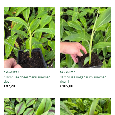
BANANIERS
BANANIERS
10x Musa cheesmanii summer
10x Musa nagensium summer
deal!!
deal!!
€
87,20
€
109,00