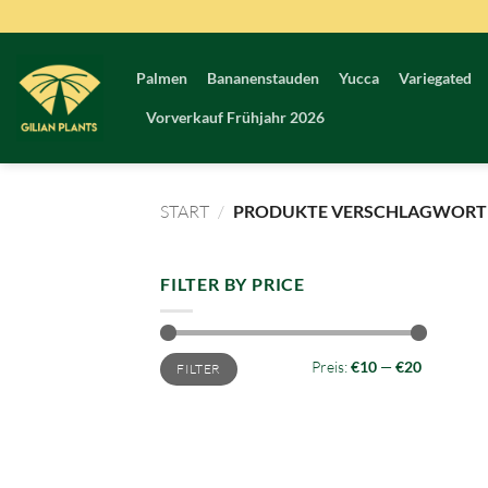
Zum
Inhalt
springen
Palmen
Bananenstauden
Yucca
Variegated
Vorverkauf Frühjahr 2026
START
/
PRODUKTE VERSCHLAGWORTET
FILTER BY PRICE
Min.
Max.
Preis:
€10
—
€20
FILTER
Preis
Preis