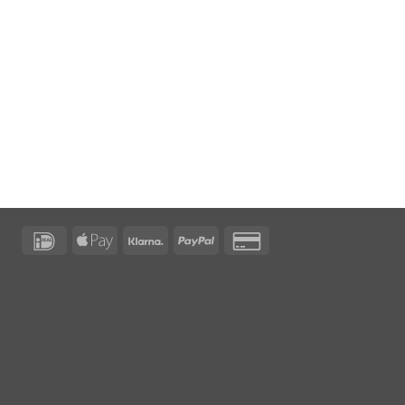
IDeal
Apple
Klarna
PayPal
Credit
Pay
Card
2