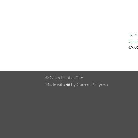
PAL
Cala
€
9,8
© Gilian Plants 2026
Made with ❤️ by
Carmen
&
Tycho