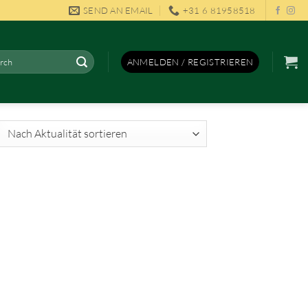
SEND AN EMAIL
+31 6 81958518
en
ANMELDEN / REGISTRIEREN