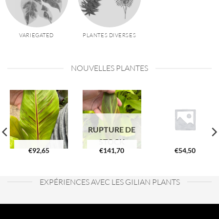
VARIEGATED
PLANTES DIVERSES
NOUVELLES PLANTES
RUPTURE DE
STOCK
€
92,65
€
141,70
€
54,50
EXPÉRIENCES AVEC LES GILIAN PLANTS