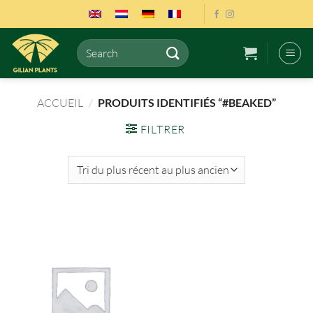
Passer
au
contenu
Recherche
pour :
ACCUEIL
/
PRODUITS IDENTIFIÉS “#BEAKED”
FILTRER