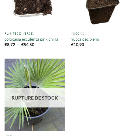
PLANTES DIVERSES
YUCCA'S
colocasia esculenta pink china
Yucca decipiens
Plage
–
€
8,72
€
54,50
€
10,90
de
prix :
€8,72
à
€54,50
RUPTURE DE STOCK
PALMS