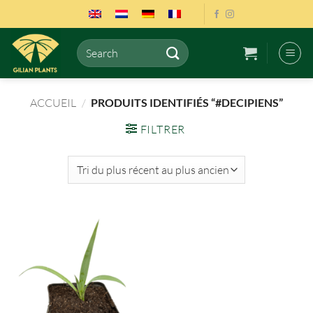
Passer
au
contenu
Recherche
pour :
ACCUEIL
/
PRODUITS IDENTIFIÉS “#DECIPIENS”
FILTRER