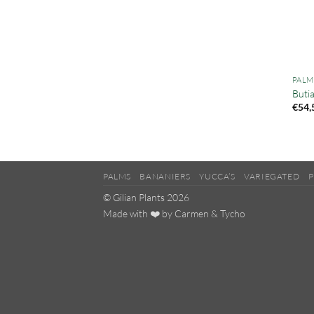
PALM
Butia
€
54,
PALMS
BANANIERS
YUCCA’S
VARIEGATED
P
© Gilian Plants 2026
Made with ❤️ by
Carmen
&
Tycho