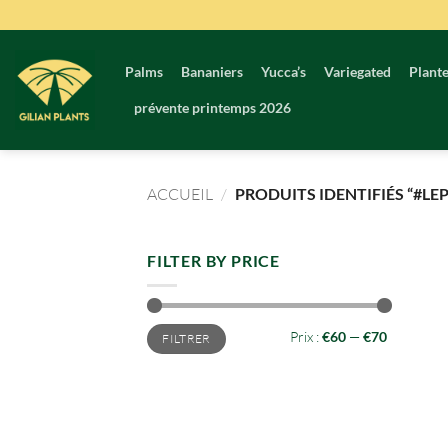
Passer
au
contenu
Palms
Bananiers
Yucca’s
Variegated
Plante
prévente printemps 2026
ACCUEIL
/
PRODUITS IDENTIFIÉS “#LE
FILTER BY PRICE
Prix
Prix
Prix :
€60
—
€70
FILTRER
min
max