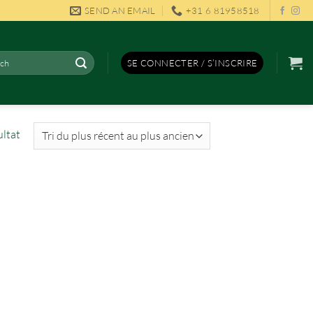
SEND AN EMAIL
+31 6 81958518
rche
SE CONNECTER / S’INSCRIRE
ultat