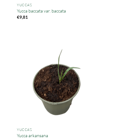
YUCCA'S
Yucca baccata var. baccata
€
9,81
YUCCA'S
Yucca arkansana