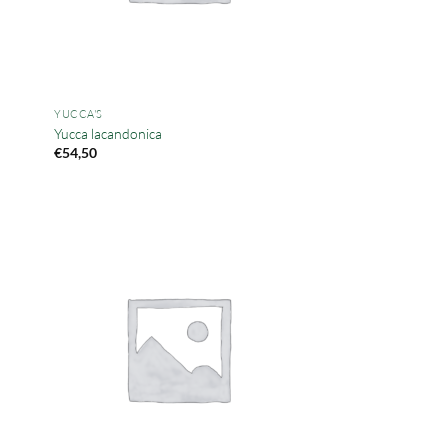
YUCCA'S
Yucca lacandonica
€
54,50