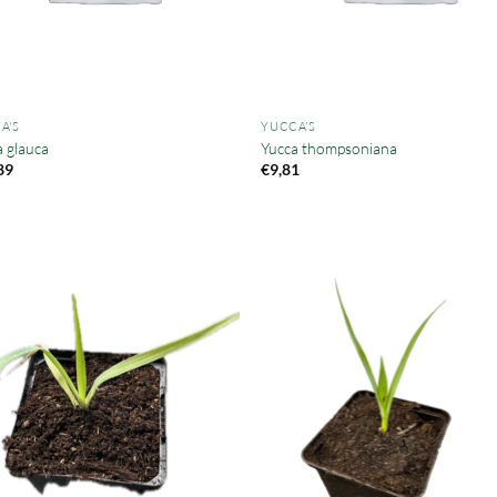
A'S
YUCCA'S
a glauca
Yucca thompsoniana
89
€
9,81