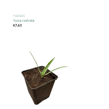
YUCCA'S
Yucca rostrata
€
7,63