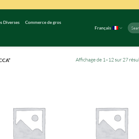
s Diverses
Commerce de gros
Reche
Français
pour :
Affichage de 1–12 sur 27 résu
CCA”