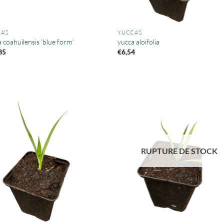
A'S
YUCCA'S
 coahuilensis ‘blue form’
yucca aloifolia
35
€
6,54
RUPTURE DE STOCK