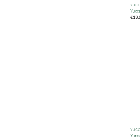
YUCC
Yucca
€
13,
YUCC
Yucca