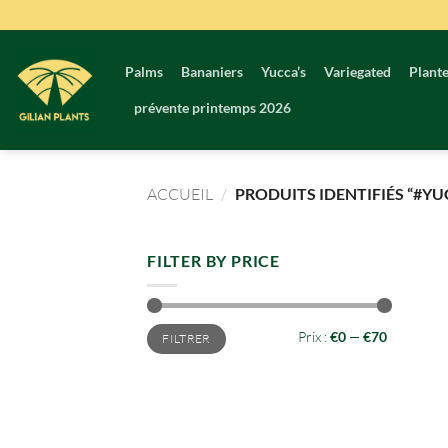
Passer
au
contenu
Palms
Bananiers
Yucca’s
Variegated
Plante
prévente printemps 2026
ACCUEIL
/
PRODUITS IDENTIFIÉS “#YU
FILTER BY PRICE
Prix
Prix
Prix :
€0
—
€70
FILTRER
min
max