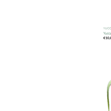
YUCC
Yucc
€
10,