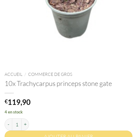
ACCUEIL
/
COMMERCE DE GROS
10x Trachycarpus princeps stone gate
119,90
€
4 en stock
quantité de 10x Trachycarpus princeps stone gate
AJOUTER AU PANIER