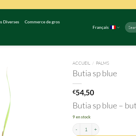
s Diverses
Commerce de gros
Reche
Français
pour :
ACCUEIL
/
PALMS
Butia sp blue
54,50
€
Butia sp blue – bu
9 en stock
quantité de Butia sp blue