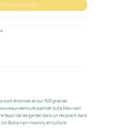
UTER AU PANIER
ed
nes sont énormes et sur 500 graines
s nouveaux semis de palmier buta bleu nain
re façon de les garder dans un récipient dans
. Un Butia nain inconnu en culture.