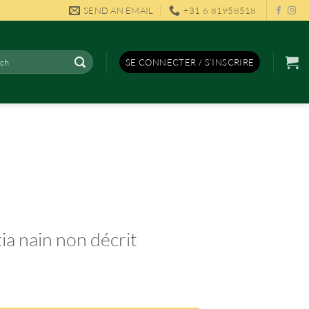
SEND AN EMAIL
+31 6 81958518
rche
SE CONNECTER / S’INSCRIRE
tia nain non décrit