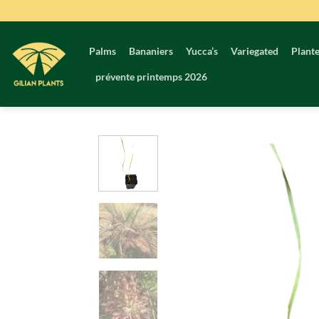
Passer
au
contenu
Palms
Bananiers
Yucca’s
Variegated
Plante
prévente printemps 2026