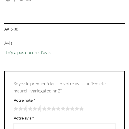
AVIS (0)
Avis
Il n’y a pas encore d’avis.
Soyez le premier à laisser votre avis sur “Ensete
maurelii variegated nr 2”
Votre note
*
Votre avis
*