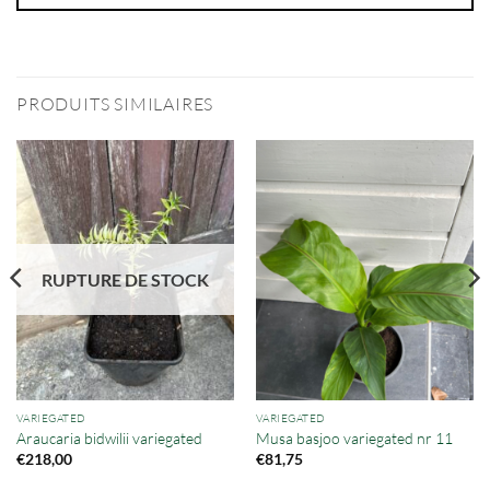
PRODUITS SIMILAIRES
RUPTURE DE STOCK
VARIEGATED
VARIEGATED
Araucaria bidwilii variegated
Musa basjoo variegated nr 11
€
218,00
€
81,75