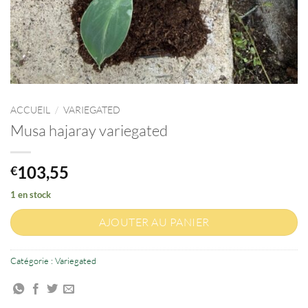
ACCUEIL
/
VARIEGATED
Musa hajaray variegated
103,55
€
1 en stock
AJOUTER AU PANIER
Catégorie :
Variegated