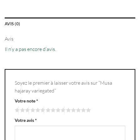
AVIS (0)
Avis
Il n’y a pas encore d’avis.
Soyez le premier à laisser votre avis sur “Musa
hajaray variegated”
Votre note
*
Votre avis
*