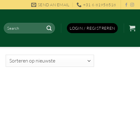
SEND AN EMAIL
+31 6 81958518
Zoeken
LOGIN / REGISTREREN
naar: