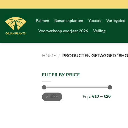
Ga
naar
inhoud
Palmen
Bananenplanten
Yucca’s
Variegated
Voorverkoop voorjaar 2026
Veiling
HOME
/
PRODUCTEN GETAGGED “#H
FILTER BY PRICE
Min.
Max.
Prijs:
€10
—
€20
FILTER
prijs
prijs