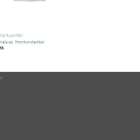
RSE PLANTEN
nala sp. ‘Honkondambo’
26
T