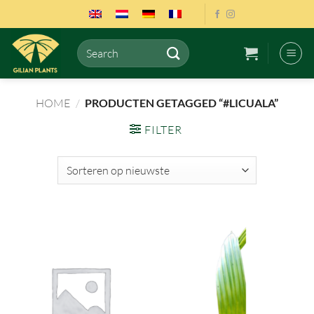
Ga
naar
inhoud
Zoeken
naar:
HOME
/
PRODUCTEN GETAGGED “#LICUALA”
FILTER