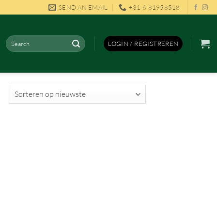
SEND AN EMAIL
+31 6 81958518
Zoeken
LOGIN / REGISTREREN
naar: