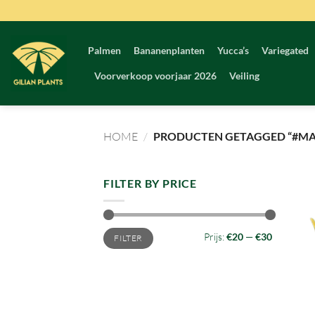
Ga
naar
inhoud
Palmen
Bananenplanten
Yucca’s
Variegated
Voorverkoop voorjaar 2026
Veiling
HOME
/
PRODUCTEN GETAGGED “#MA
FILTER BY PRICE
Min.
Max.
Prijs:
€20
—
€30
FILTER
prijs
prijs