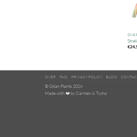
DIVE
Strel
€
24,
OVER
FAQ
PRIVACY POLICY
BLOG
CONTAC
© Gilian Plants 2026
Made with ❤️ by
Carmen
&
Tycho