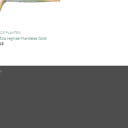
RSE PLANTEN
itzia reginae Mandelas Gold
53
T