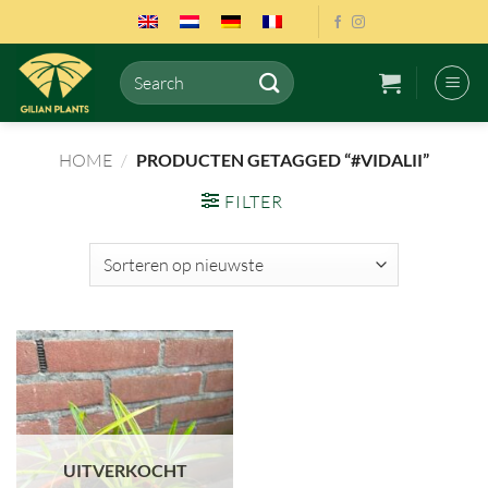
Ga
naar
inhoud
Zoeken
naar:
HOME
/
PRODUCTEN GETAGGED “#VIDALII”
FILTER
UITVERKOCHT