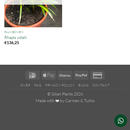
PALMBOMEN
Rhapis vidalii
€
136,25
IDeal
Apple
Klarna
PayPal
Credit
Pay
Card
OVER
FAQ
PRIVACY POLICY
BLOG
CONTACT
2
© Gilian Plants 2026
Made with ❤️ by
Carmen
&
Tycho