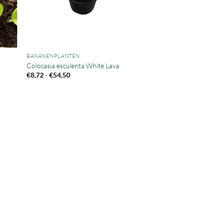
BANANENPLANTEN
Colocasia esculenta White Lava
Prijsklasse:
€
8,72
-
€
54,50
€8,72
tot
€54,50