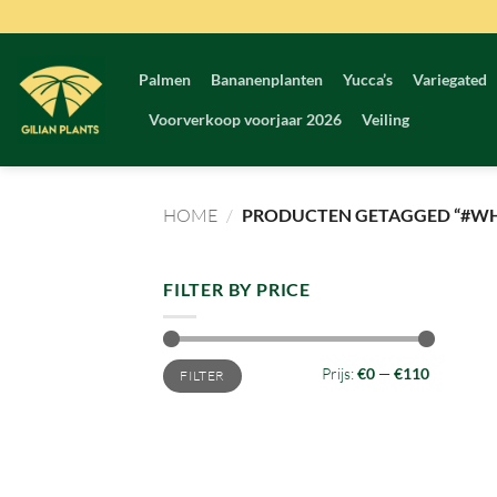
Ga
naar
inhoud
Palmen
Bananenplanten
Yucca’s
Variegated
Voorverkoop voorjaar 2026
Veiling
HOME
/
PRODUCTEN GETAGGED “#WH
FILTER BY PRICE
Min.
Max.
Prijs:
€0
—
€110
FILTER
prijs
prijs