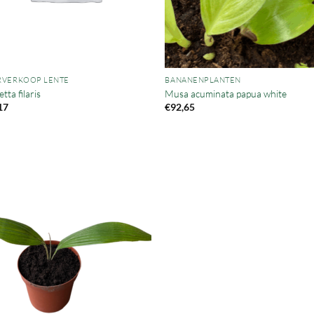
VERKOOP LENTE
BANANENPLANTEN
etta filaris
Musa acuminata papua white
17
€
92,65