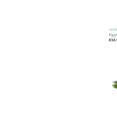
VOOR
Pigaf
€
14,