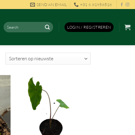
SEND AN EMAIL
+31 6 81958518
Zoeken
LOGIN / REGISTREREN
naar:
Gesorteerd
op
nieuwste