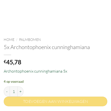
HOME
/
PALMBOMEN
5x Archontophoenix cunninghamiana
45,78
€
Archontophoenix cunninghamiana 5x
4 op voorraad
5x Archontophoenix cunninghamiana aantal
TOEVOEGEN AAN WINKELWAGEN