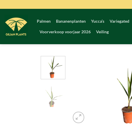
Ga
naar
inhoud
Palmen
Bananenplanten
Yucca’s
Variegated
Voorverkoop voorjaar 2026
Veiling