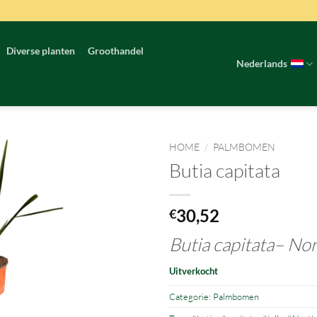
Diverse planten
Groothandel
Nederlands
HOME
/
PALMBOMEN
Butia capitata
30,52
€
Butia capitata–
Nor
Uitverkocht
Categorie:
Palmbomen