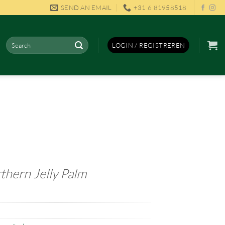
SEND AN EMAIL
+31 6 81958518
Zoeken
LOGIN / REGISTREREN
naar:
thern Jelly Palm