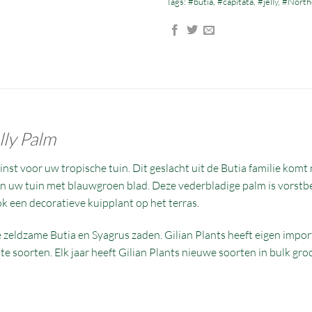
Tags:
#butia
,
#capitata
,
#jelly
,
#North
lly Palm
nst voor uw tropische tuin. Dit geslacht uit de Butia familie komt
 in uw tuin met blauwgroen blad. Deze vederbladige palm is vorst
k een decoratieve kuipplant op het terras.
e zeldzame Butia en Syagrus zaden. Gilian Plants heeft eigen import
chte soorten. Elk jaar heeft Gilian Plants nieuwe soorten in bulk g