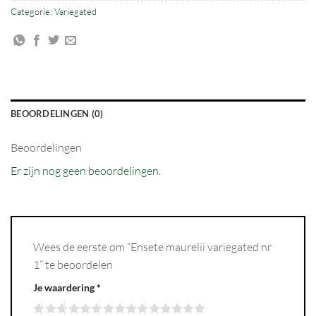
Categorie:
Variegated
BEOORDELINGEN (0)
Beoordelingen
Er zijn nog geen beoordelingen.
Wees de eerste om “Ensete maurelii variegated nr
1” te beoordelen
Je waardering
*