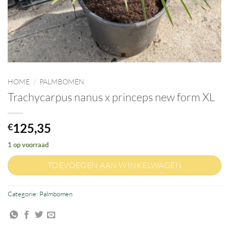
HOME
/
PALMBOMEN
Trachycarpus nanus x princeps new form XL
125,35
€
1 op voorraad
TOEVOEGEN AAN WINKELWAGEN
Categorie:
Palmbomen