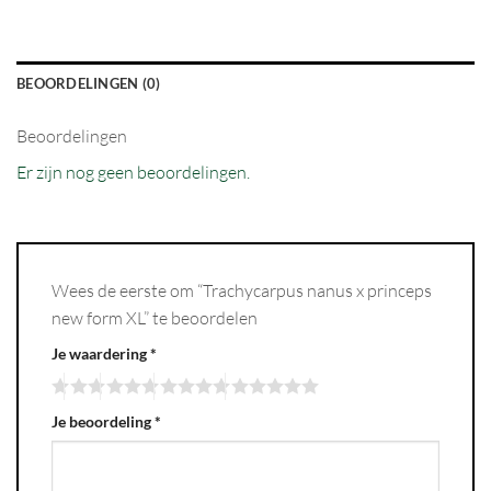
BEOORDELINGEN (0)
Beoordelingen
Er zijn nog geen beoordelingen.
Wees de eerste om “Trachycarpus nanus x princeps
new form XL” te beoordelen
Je waardering
*
Je beoordeling
*