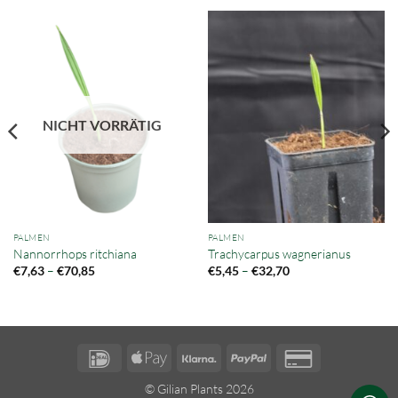
NICHT VORRÄTIG
PALMEN
PALMEN
Nannorrhops ritchiana
Trachycarpus wagnerianus
Preisspanne:
Preisspanne:
–
–
€
7,63
€
70,85
€
5,45
€
32,70
€7,63
€5,45
bis
bis
€70,85
€32,70
IDeal
Apple
Klarna
PayPal
Credit
Pay
Card
© Gilian Plants 2026
2