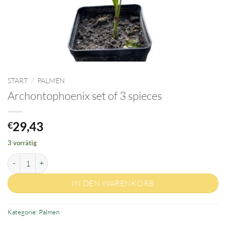
START
/
PALMEN
Archontophoenix set of 3 spieces
29,43
€
3 vorrätig
Archontophoenix set of 3 spieces Menge
IN DEN WARENKORB
Kategorie:
Palmen