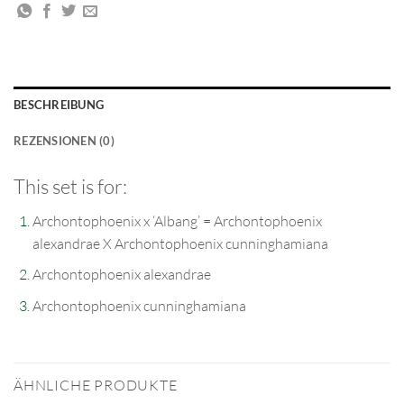
BESCHREIBUNG
REZENSIONEN (0)
This set is for:
Archontophoenix x ‘Albang’ = Archontophoenix
alexandrae X Archontophoenix cunninghamiana
Archontophoenix alexandrae
Archontophoenix cunninghamiana
ÄHNLICHE PRODUKTE