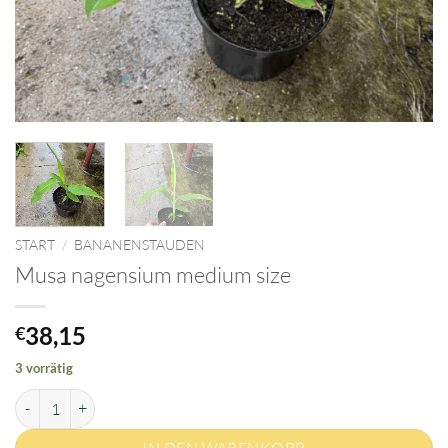
START
/
BANANENSTAUDEN
Musa nagensium medium size
38,15
€
3 vorrätig
Musa nagensium medium size Menge
IN DEN WARENKORB