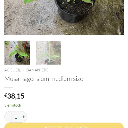
ACCUEIL
/
BANANIERS
Musa nagensium medium size
38,15
€
3 en stock
quantité de Musa nagensium medium size
AJOUTER AU PANIER