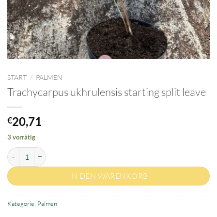
START
/
PALMEN
Trachycarpus ukhrulensis starting split leave
20,71
€
3 vorrätig
Trachycarpus ukhrulensis starting split leave Menge
IN DEN WARENKORB
Kategorie:
Palmen