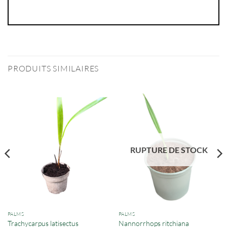
PRODUITS SIMILAIRES
RUPTURE DE STOCK
PALMS
PALMS
Trachycarpus latisectus
Nannorrhops ritchiana