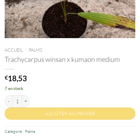
ACCUEIL
/
PALMS
Trachycarpus winsan x kumaon medium
18,53
€
7 en stock
quantité de Trachycarpus winsan x kumaon medium
AJOUTER AU PANIER
Catégorie :
Palms