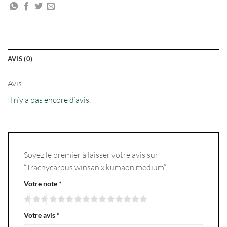
AVIS (0)
Avis
Il n’y a pas encore d’avis.
Soyez le premier à laisser votre avis sur
“Trachycarpus winsan x kumaon medium”
Votre note
*
Votre avis
*