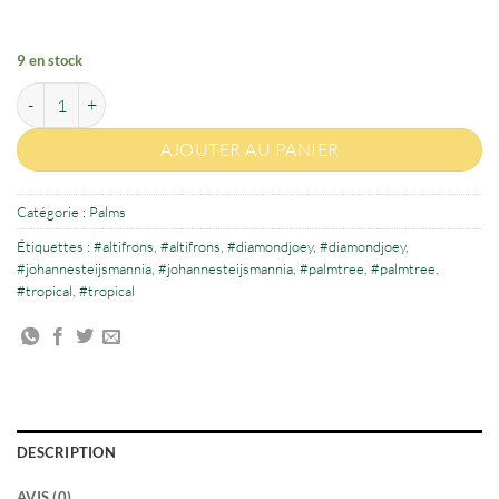
9 en stock
quantité de Johannesteijsmannia altifrons
AJOUTER AU PANIER
Catégorie :
Palms
Étiquettes :
#altifrons
,
#altifrons
,
#diamondjoey
,
#diamondjoey
,
#johannesteijsmannia
,
#johannesteijsmannia
,
#palmtree
,
#palmtree
,
#tropical
,
#tropical
DESCRIPTION
AVIS (0)