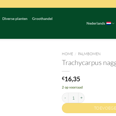
Diverse planten
Groothandel
Nederlands
HOME
/
PALMBOMEN
Trachycarpus nag
16,35
€
2 op voorraad
Trachycarpus naggy aantal
TOEVOEGE