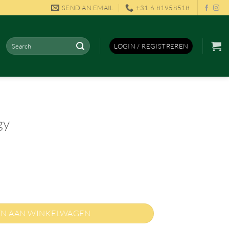
SEND AN EMAIL
+31 6 81958518
Zoeken
LOGIN / REGISTREREN
naar:
gy
N AAN WINKELWAGEN