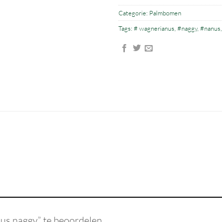
Categorie:
Palmbomen
Tags:
# wagnerianus
,
#naggy
,
#nanus
us naggy” te beoordelen