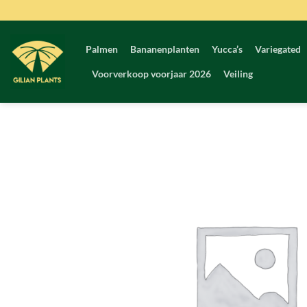
Ga
naar
inhoud
Palmen
Bananenplanten
Yucca’s
Variegated
Voorverkoop voorjaar 2026
Veiling