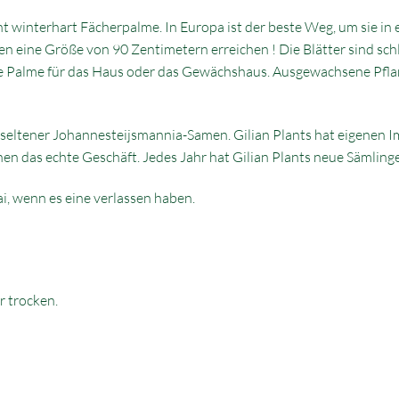
ht winterhart Fächerpalme. In Europa ist der beste Weg, um sie in
nnen eine Größe von 90 Zentimetern erreichen ! Die Blätter sind s
he Palme für das Haus oder das Gewächshaus. Ausgewachsene Pflanz
r seltener Johannesteijsmannia-Samen. Gilian Plants hat eigenen 
nen das echte Geschäft. Jedes Jahr hat Gilian Plants neue Sämlin
Mai, wenn es eine verlassen haben.
r trocken.