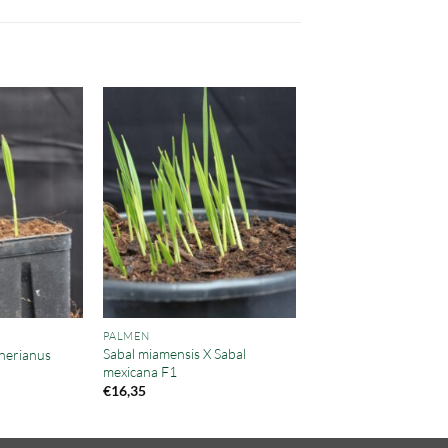
PALMEN
Sabal miamensis X Sabal
nerianus
mexicana F1
isspanne:
,45
€
16,35
2,70