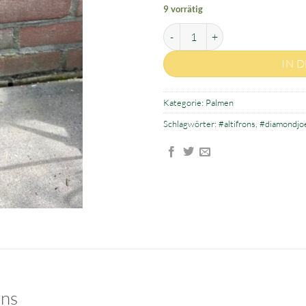
9 vorrätig
Johannesteijsmannia altifrons M
IN 
Kategorie:
Palmen
Schlagwörter:
#altifrons
,
#diamondjo
ons