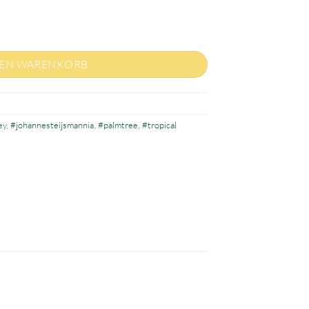
enge
DEN WARENKORB
ey
,
#johannesteijsmannia
,
#palmtree
,
#tropical