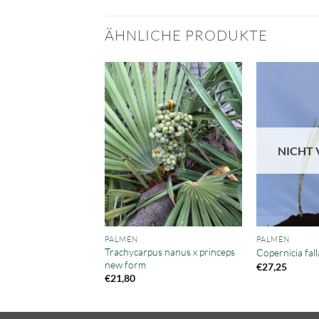
ÄHNLICHE PRODUKTE
NICHT 
PALMEN
PALMEN
Trachycarpus nanus x princeps
y
Copernicia fall
new form
Preisspanne:
0,85
€
27,25
€9,81
€
21,80
bis
€70,85