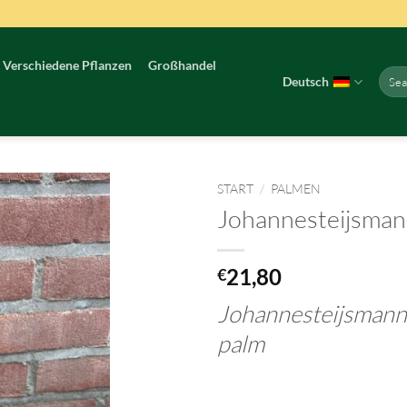
Verschiedene Pflanzen
Großhandel
Such
Deutsch
nach:
START
/
PALMEN
Johannesteijsmann
21,80
€
Johannesteijsmanni
palm