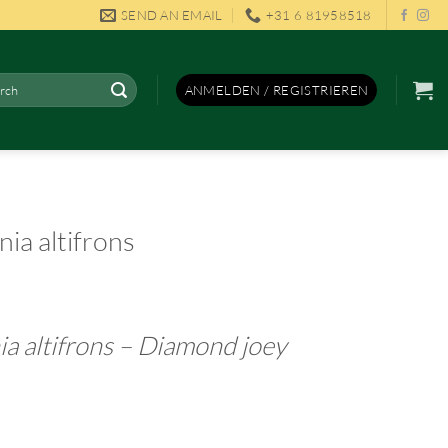
SEND AN EMAIL
+31 6 81958518
en
ANMELDEN / REGISTRIEREN
ia altifrons
a altifrons –
Diamond joey