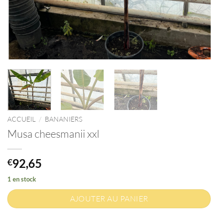
ACCUEIL
/
BANANIERS
Musa cheesmanii xxl
92,65
€
1 en stock
AJOUTER AU PANIER